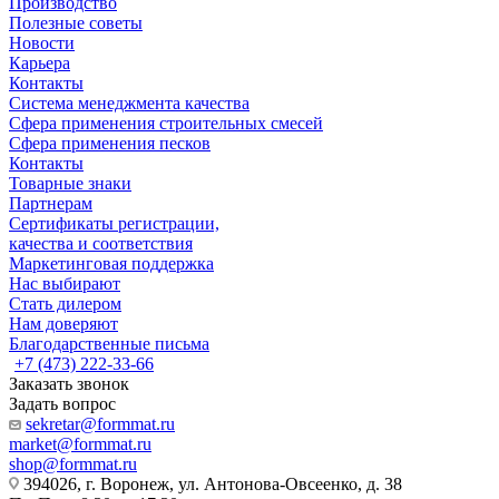
Производство
Полезные советы
Новости
Карьера
Контакты
Система менеджмента качества
Сфера применения строительных смесей
Сфера применения песков
Контакты
Товарные знаки
Партнерам
Сертификаты регистрации,
качества и соответствия
Маркетинговая поддержка
Нас выбирают
Стать дилером
Нам доверяют
Благодарственные письма
+7 (473) 222-33-66
Заказать звонок
Задать вопрос
sekretar@formmat.ru
market@formmat.ru
shop@formmat.ru
394026, г. Воронеж, ул. Антонова-Овсеенко, д. 38