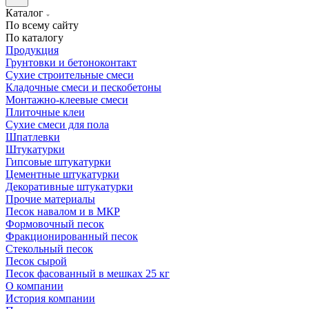
Каталог
По всему сайту
По каталогу
Продукция
Грунтовки и бетоноконтакт
Сухие строительные смеси
Кладочные смеси и пескобетоны
Монтажно-клеевые смеси
Плиточные клеи
Сухие смеси для пола
Шпатлевки
Штукатурки
Гипсовые штукатурки
Цементные штукатурки
Декоративные штукатурки
Прочие материалы
Песок навалом и в МКР
Формовочный песок
Фракционированный песок
Стекольный песок
Песок сырой
Песок фасованный в мешках 25 кг
О компании
История компании