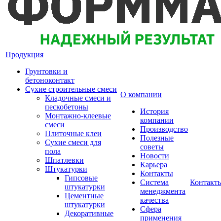
Продукция
Грунтовки и
бетоноконтакт
Сухие строительные смеси
О компании
Кладочные смеси и
пескобетоны
История
Монтажно-клеевые
компании
смеси
Производство
Плиточные клеи
Полезные
Сухие смеси для
советы
пола
Новости
Шпатлевки
Карьера
Штукатурки
Контакты
Гипсовые
Система
Контакт
штукатурки
менеджмента
Цементные
качества
штукатурки
Сфера
Декоративные
применения