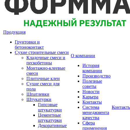
Продукция
Грунтовки и
бетоноконтакт
Сухие строительные смеси
О компании
Кладочные смеси и
пескобетоны
История
Монтажно-клеевые
компании
смеси
Производство
Плиточные клеи
Полезные
Сухие смеси для
советы
пола
Новости
Шпатлевки
Карьера
Штукатурки
Контакты
Гипсовые
Система
Контакт
штукатурки
менеджмента
Цементные
качества
штукатурки
Сфера
Декоративные
применения