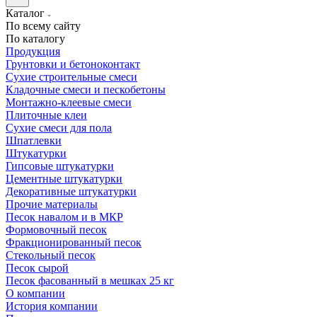
Каталог
По всему сайту
По каталогу
Продукция
Грунтовки и бетоноконтакт
Сухие строительные смеси
Кладочные смеси и пескобетоны
Монтажно-клеевые смеси
Плиточные клеи
Сухие смеси для пола
Шпатлевки
Штукатурки
Гипсовые штукатурки
Цементные штукатурки
Декоративные штукатурки
Прочие материалы
Песок навалом и в МКР
Формовочный песок
Фракционированный песок
Стекольный песок
Песок сырой
Песок фасованный в мешках 25 кг
О компании
История компании