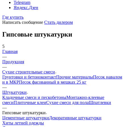
Telegram
Яндекс.Дзен
Где купить
Написать сообщение
Стать дилером
Гипсовые штукатурки
5
Главная
—
Продукция
—
Сухие строительные смеси
Грунтовки и бетоноконтакт
Прочие материалы
Песок навалом
и в МКР
Песок фасованный в мешках 25 кг
—
Штукатурки
Кладочные смеси и пескобетоны
Монтажно-клеевые
смеси
Плиточные клеи
Сухие смеси для пола
Шпатлевки
—
Гипсовые штукатурки
Цементные штукатурки
Декоративные штукатурки
Хиты летней одежды