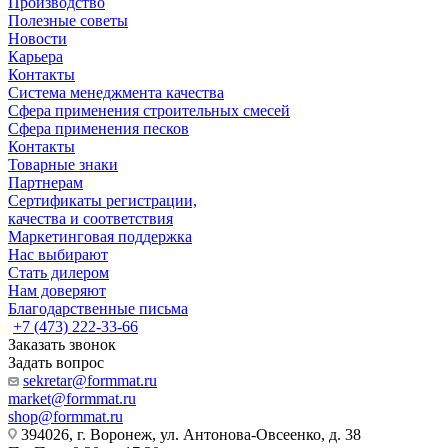
Производство
Полезные советы
Новости
Карьера
Контакты
Система менеджмента качества
Сфера применения строительных смесей
Сфера применения песков
Контакты
Товарные знаки
Партнерам
Сертификаты регистрации,
качества и соответствия
Маркетинговая поддержка
Нас выбирают
Стать дилером
Нам доверяют
Благодарственные письма
+7 (473) 222-33-66
Заказать звонок
Задать вопрос
sekretar@formmat.ru
market@formmat.ru
shop@formmat.ru
394026, г. Воронеж, ул. Антонова-Овсеенко, д. 38