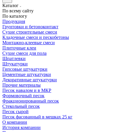
Каталог
По всему сайту
По каталогу
Продукция
Грунтовки и бетоноконтакт
Сухие строительные смеси
Кладочные смеси и пескобетоны
Монтажно-клеевые смеси
Плиточные клеи
Сухие смеси для пола
Шпатлевки
Штукатурки
Гипсовые штукатурки
Цементные штукатурки
Декоративные штукатурки
Прочие материалы
Песок навалом и в МКР
Формовочный песок
Фракционированный песок
Стекольный песок
Песок сырой
Песок фасованный в мешках 25 кг
О компании
История компании