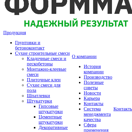
Продукция
Грунтовки и
бетоноконтакт
Сухие строительные смеси
О компании
Кладочные смеси и
пескобетоны
История
Монтажно-клеевые
компании
смеси
Производство
Плиточные клеи
Полезные
Сухие смеси для
советы
пола
Новости
Шпатлевки
Карьера
Штукатурки
Контакты
Гипсовые
Система
Контакт
штукатурки
менеджмента
Цементные
качества
штукатурки
Сфера
Декоративные
применения