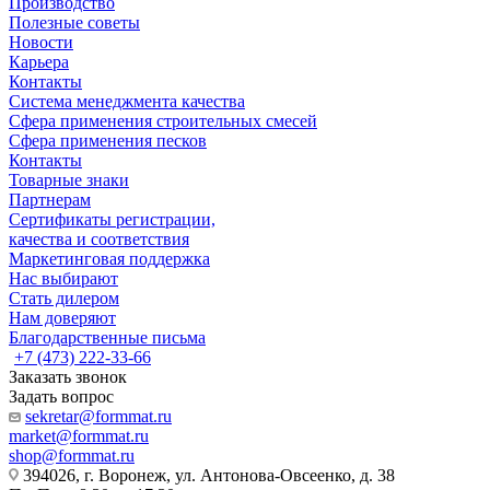
Производство
Полезные советы
Новости
Карьера
Контакты
Система менеджмента качества
Сфера применения строительных смесей
Сфера применения песков
Контакты
Товарные знаки
Партнерам
Сертификаты регистрации,
качества и соответствия
Маркетинговая поддержка
Нас выбирают
Стать дилером
Нам доверяют
Благодарственные письма
+7 (473) 222-33-66
Заказать звонок
Задать вопрос
sekretar@formmat.ru
market@formmat.ru
shop@formmat.ru
394026, г. Воронеж, ул. Антонова-Овсеенко, д. 38