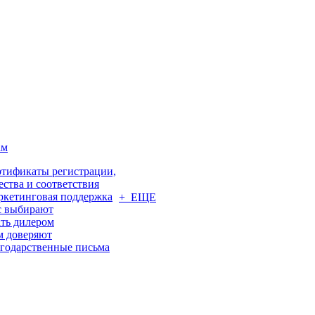
ам
тификаты регистрации,
ества и соответствия
кетинговая поддержка
+ ЕЩЕ
с выбирают
ть дилером
м доверяют
годарственные письма