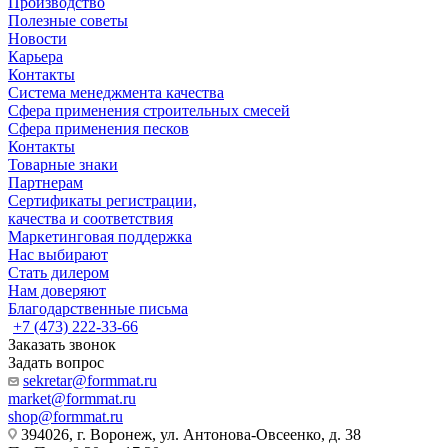
Производство
Полезные советы
Новости
Карьера
Контакты
Система менеджмента качества
Сфера применения строительных смесей
Сфера применения песков
Контакты
Товарные знаки
Партнерам
Сертификаты регистрации,
качества и соответствия
Маркетинговая поддержка
Нас выбирают
Стать дилером
Нам доверяют
Благодарственные письма
+7 (473) 222-33-66
Заказать звонок
Задать вопрос
sekretar@formmat.ru
market@formmat.ru
shop@formmat.ru
394026, г. Воронеж, ул. Антонова-Овсеенко, д. 38