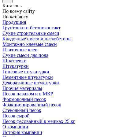
Каталог
По всему сайту
По каталогу
Продукция
Грунтовки и бетоноконтакт
Сухие строительные смеси
Кладочные смеси и пескобетоны
Монтажно-клеевые смеси
Плиточные клеи
Сухие смеси для пола
Шпатлевки
Штукатурки
Гипсовые штукатурки
Цементные штукатурки
Декоративные штукатурки
Прочие материалы
Песок навалом и в МКР
Формовочный песок
Фракционированный песок
Стекольный песок
Песок сырой
Песок фасованный в мешках 25 кг
О компании
История компании