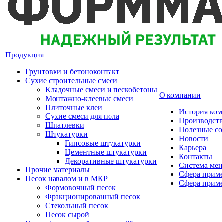
Продукция
Грунтовки и бетоноконтакт
Сухие строительные смеси
Кладочные смеси и пескобетоны
О компании
Монтажно-клеевые смеси
Плиточные клеи
История ко
Сухие смеси для пола
Производст
Шпатлевки
Полезные с
Штукатурки
Новости
Гипсовые штукатурки
Карьера
Цементные штукатурки
Контакты
Декоративные штукатурки
Система мен
Прочие материалы
Сфера приме
Песок навалом и в МКР
Сфера приме
Формовочный песок
Фракционированный песок
Стекольный песок
Песок сырой