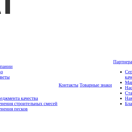
Партнер
мпании
во
Сер
оветы
кач
Мар
Контакты
Товарные знаки
На
Ста
еджмента качества
На
нения строительных смесей
Бла
нения песков