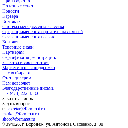
Производство
Полезные советы
Новости
Карьера
Контакты
Система менеджмента качества
Сфера применения строительных смесей
Сфера применения песков
Контакты
Товарные знаки
Партнерам
Сертификаты регистрации,
качества и соответствия
Маркетинговая поддержка
Нас выбирают
Стать дилером
Нам доверяют
Благодарственные письма
+7 (473) 222-33-66
Заказать звонок
Задать вопрос
sekretar@formmat.ru
market@formmat.ru
shop@formmat.ru
394026, г. Воронеж, ул. Антонова-Овсеенко, д. 38