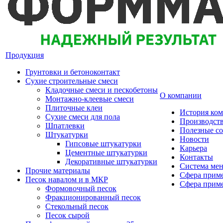
Продукция
Грунтовки и бетоноконтакт
Сухие строительные смеси
Кладочные смеси и пескобетоны
О компании
Монтажно-клеевые смеси
Плиточные клеи
История ко
Сухие смеси для пола
Производст
Шпатлевки
Полезные с
Штукатурки
Новости
Гипсовые штукатурки
Карьера
Цементные штукатурки
Контакты
Декоративные штукатурки
Система мен
Прочие материалы
Сфера приме
Песок навалом и в МКР
Сфера приме
Формовочный песок
Фракционированный песок
Стекольный песок
Песок сырой