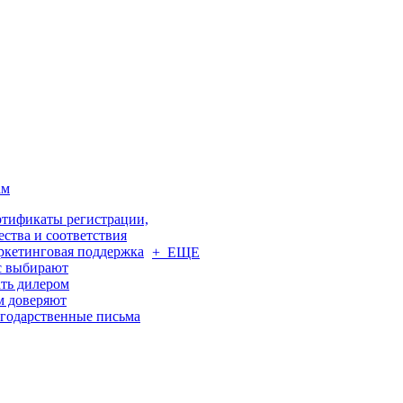
ам
тификаты регистрации,
ества и соответствия
кетинговая поддержка
+ ЕЩЕ
с выбирают
ть дилером
м доверяют
годарственные письма