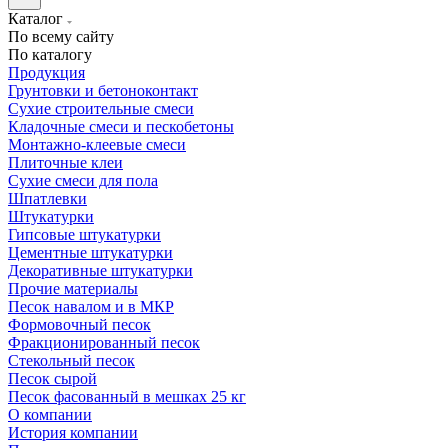
Каталог
По всему сайту
По каталогу
Продукция
Грунтовки и бетоноконтакт
Сухие строительные смеси
Кладочные смеси и пескобетоны
Монтажно-клеевые смеси
Плиточные клеи
Сухие смеси для пола
Шпатлевки
Штукатурки
Гипсовые штукатурки
Цементные штукатурки
Декоративные штукатурки
Прочие материалы
Песок навалом и в МКР
Формовочный песок
Фракционированный песок
Стекольный песок
Песок сырой
Песок фасованный в мешках 25 кг
О компании
История компании