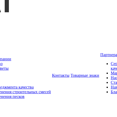
Партнер
мпании
во
Сер
оветы
кач
Мар
Контакты
Товарные знаки
На
Ста
еджмента качества
На
нения строительных смесей
Бла
нения песков