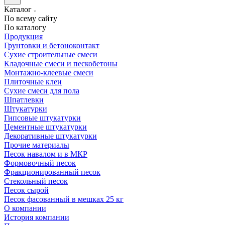
Каталог
По всему сайту
По каталогу
Продукция
Грунтовки и бетоноконтакт
Сухие строительные смеси
Кладочные смеси и пескобетоны
Монтажно-клеевые смеси
Плиточные клеи
Сухие смеси для пола
Шпатлевки
Штукатурки
Гипсовые штукатурки
Цементные штукатурки
Декоративные штукатурки
Прочие материалы
Песок навалом и в МКР
Формовочный песок
Фракционированный песок
Стекольный песок
Песок сырой
Песок фасованный в мешках 25 кг
О компании
История компании