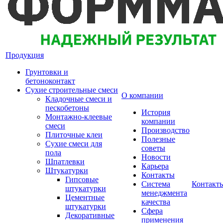
Продукция
Грунтовки и
бетоноконтакт
Сухие строительные смеси
О компании
Кладочные смеси и
пескобетоны
История
Монтажно-клеевые
компании
смеси
Производство
Плиточные клеи
Полезные
Сухие смеси для
советы
пола
Новости
Шпатлевки
Карьера
Штукатурки
Контакты
Гипсовые
Система
Контакт
штукатурки
менеджмента
Цементные
качества
штукатурки
Сфера
Декоративные
применения