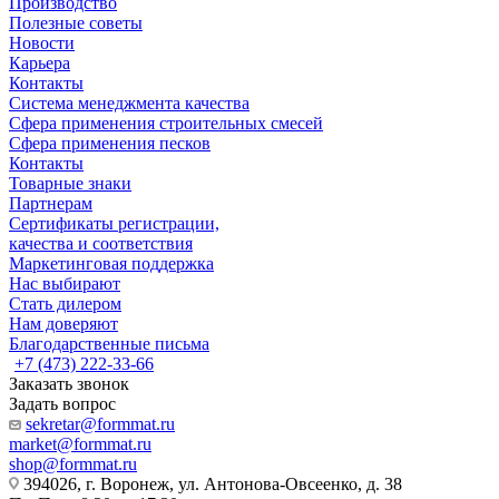
Производство
Полезные советы
Новости
Карьера
Контакты
Система менеджмента качества
Сфера применения строительных смесей
Сфера применения песков
Контакты
Товарные знаки
Партнерам
Сертификаты регистрации,
качества и соответствия
Маркетинговая поддержка
Нас выбирают
Стать дилером
Нам доверяют
Благодарственные письма
+7 (473) 222-33-66
Заказать звонок
Задать вопрос
sekretar@formmat.ru
market@formmat.ru
shop@formmat.ru
394026, г. Воронеж, ул. Антонова-Овсеенко, д. 38