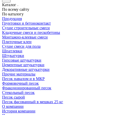
Каталог
По всему сайту
По каталогу
Продукция
Грунтовки и бетоноконтакт
Сухие строительные смеси
Кладочные смеси и пескобетоны
Монтажно-клеевые смеси
Плиточные клеи
Сухие смеси для пола
Шпатлевки
Штукатурки
Гипсовые штукатурки
Цементные штукатурки
Декоративные штукатурки
Прочие материалы
Песок навалом и в МКР
Формовочный песок
Фракционированный песок
Стекольный песок
Песок сырой
Песок фасованный в мешках 25 кг
О компании
История компании