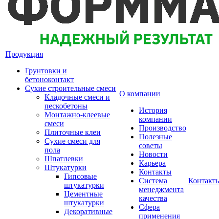
Продукция
Грунтовки и
бетоноконтакт
Сухие строительные смеси
О компании
Кладочные смеси и
пескобетоны
История
Монтажно-клеевые
компании
смеси
Производство
Плиточные клеи
Полезные
Сухие смеси для
советы
пола
Новости
Шпатлевки
Карьера
Штукатурки
Контакты
Гипсовые
Система
Контакт
штукатурки
менеджмента
Цементные
качества
штукатурки
Сфера
Декоративные
применения