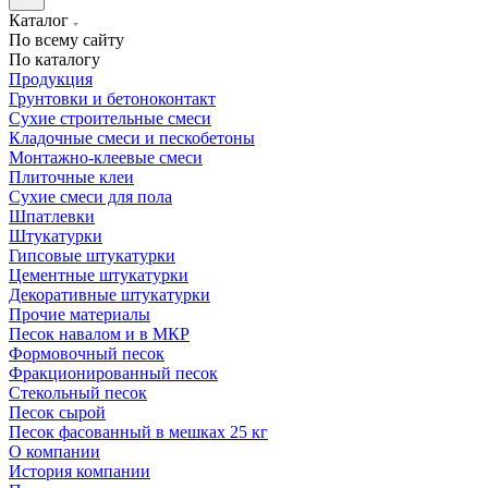
Каталог
По всему сайту
По каталогу
Продукция
Грунтовки и бетоноконтакт
Сухие строительные смеси
Кладочные смеси и пескобетоны
Монтажно-клеевые смеси
Плиточные клеи
Сухие смеси для пола
Шпатлевки
Штукатурки
Гипсовые штукатурки
Цементные штукатурки
Декоративные штукатурки
Прочие материалы
Песок навалом и в МКР
Формовочный песок
Фракционированный песок
Стекольный песок
Песок сырой
Песок фасованный в мешках 25 кг
О компании
История компании