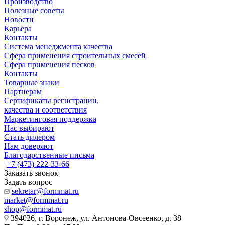
Производство
Полезные советы
Новости
Карьера
Контакты
Система менеджмента качества
Сфера применения строительных смесей
Сфера применения песков
Контакты
Товарные знаки
Партнерам
Сертификаты регистрации,
качества и соответствия
Маркетинговая поддержка
Нас выбирают
Стать дилером
Нам доверяют
Благодарственные письма
+7 (473) 222-33-66
Заказать звонок
Задать вопрос
sekretar@formmat.ru
market@formmat.ru
shop@formmat.ru
394026, г. Воронеж, ул. Антонова-Овсеенко, д. 38