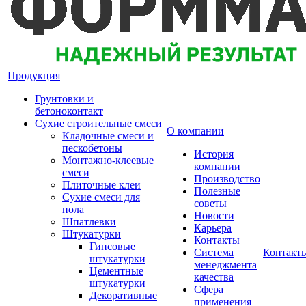
Продукция
Грунтовки и
бетоноконтакт
Сухие строительные смеси
О компании
Кладочные смеси и
пескобетоны
История
Монтажно-клеевые
компании
смеси
Производство
Плиточные клеи
Полезные
Сухие смеси для
советы
пола
Новости
Шпатлевки
Карьера
Штукатурки
Контакты
Гипсовые
Система
Контакт
штукатурки
менеджмента
Цементные
качества
штукатурки
Сфера
Декоративные
применения