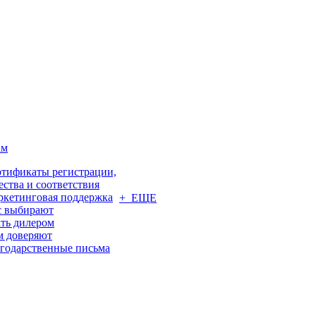
ам
тификаты регистрации,
ества и соответствия
кетинговая поддержка
+ ЕЩЕ
с выбирают
ть дилером
м доверяют
годарственные письма