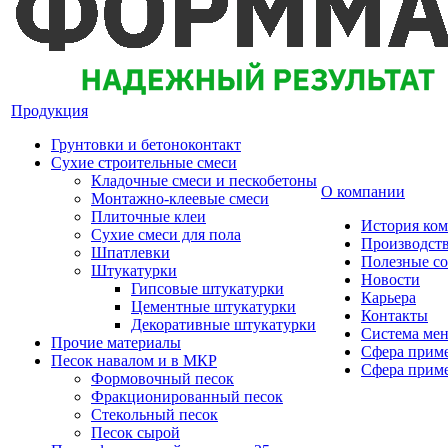
Продукция
Грунтовки и бетоноконтакт
Сухие строительные смеси
Кладочные смеси и пескобетоны
О компании
Монтажно-клеевые смеси
Плиточные клеи
История ко
Сухие смеси для пола
Производст
Шпатлевки
Полезные с
Штукатурки
Новости
Гипсовые штукатурки
Карьера
Цементные штукатурки
Контакты
Декоративные штукатурки
Система мен
Прочие материалы
Сфера приме
Песок навалом и в МКР
Сфера приме
Формовочный песок
Фракционированный песок
Стекольный песок
Песок сырой