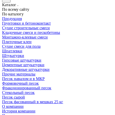
Каталог
По всему сайту
По каталогу
Продукция
Грунтовки и бетоноконтакт
Сухие строительные смеси
Кладочные смеси и пескобетоны
Монтажно-клеевые смеси
Плиточные клеи
Сухие смеси для пола
Шпатлевки
Штукатурки
Гипсовые штукатурки
Цементные штукатурки
Декоративные штукатурки
Прочие материалы
Песок навалом и в МКР
Формовочный песок
Фракционированный песок
Стекольный песок
Песок сырой
Песок фасованный в мешках 25 кг
О компании
История компании