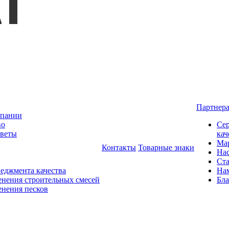
Партнер
мпании
во
Сер
оветы
кач
Мар
Контакты
Товарные знаки
На
Ста
еджмента качества
На
нения строительных смесей
Бла
нения песков