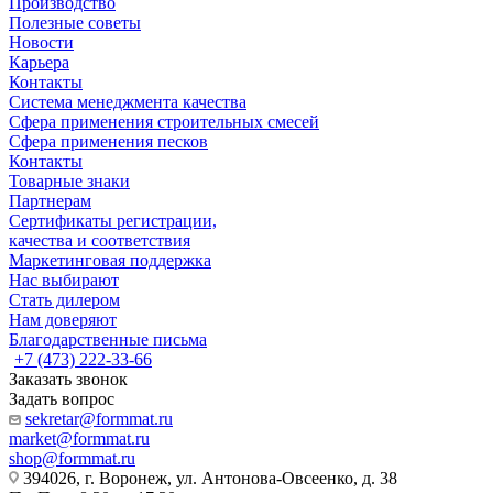
Производство
Полезные советы
Новости
Карьера
Контакты
Система менеджмента качества
Сфера применения строительных смесей
Сфера применения песков
Контакты
Товарные знаки
Партнерам
Сертификаты регистрации,
качества и соответствия
Маркетинговая поддержка
Нас выбирают
Стать дилером
Нам доверяют
Благодарственные письма
+7 (473) 222-33-66
Заказать звонок
Задать вопрос
sekretar@formmat.ru
market@formmat.ru
shop@formmat.ru
394026, г. Воронеж, ул. Антонова-Овсеенко, д. 38