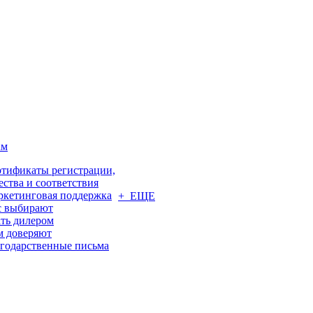
ам
тификаты регистрации,
ества и соответствия
кетинговая поддержка
+ ЕЩЕ
с выбирают
ть дилером
м доверяют
годарственные письма