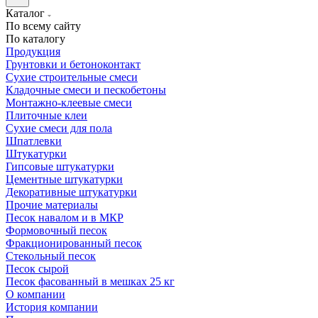
Каталог
По всему сайту
По каталогу
Продукция
Грунтовки и бетоноконтакт
Сухие строительные смеси
Кладочные смеси и пескобетоны
Монтажно-клеевые смеси
Плиточные клеи
Сухие смеси для пола
Шпатлевки
Штукатурки
Гипсовые штукатурки
Цементные штукатурки
Декоративные штукатурки
Прочие материалы
Песок навалом и в МКР
Формовочный песок
Фракционированный песок
Стекольный песок
Песок сырой
Песок фасованный в мешках 25 кг
О компании
История компании