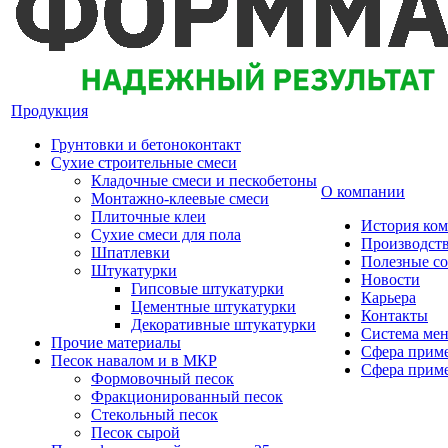
Продукция
Грунтовки и бетоноконтакт
Сухие строительные смеси
Кладочные смеси и пескобетоны
О компании
Монтажно-клеевые смеси
Плиточные клеи
История ко
Сухие смеси для пола
Производст
Шпатлевки
Полезные с
Штукатурки
Новости
Гипсовые штукатурки
Карьера
Цементные штукатурки
Контакты
Декоративные штукатурки
Система мен
Прочие материалы
Сфера приме
Песок навалом и в МКР
Сфера приме
Формовочный песок
Фракционированный песок
Стекольный песок
Песок сырой