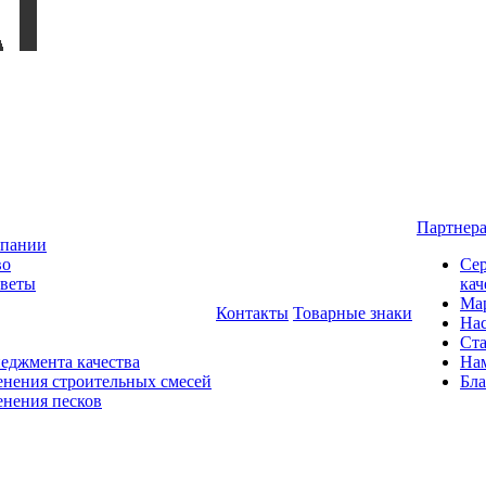
Партнер
мпании
во
Сер
оветы
кач
Мар
Контакты
Товарные знаки
На
Ста
еджмента качества
На
нения строительных смесей
Бла
нения песков