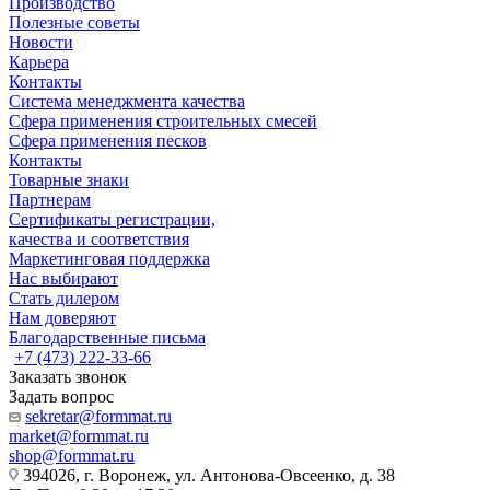
Производство
Полезные советы
Новости
Карьера
Контакты
Система менеджмента качества
Сфера применения строительных смесей
Сфера применения песков
Контакты
Товарные знаки
Партнерам
Сертификаты регистрации,
качества и соответствия
Маркетинговая поддержка
Нас выбирают
Стать дилером
Нам доверяют
Благодарственные письма
+7 (473) 222-33-66
Заказать звонок
Задать вопрос
sekretar@formmat.ru
market@formmat.ru
shop@formmat.ru
394026, г. Воронеж, ул. Антонова-Овсеенко, д. 38