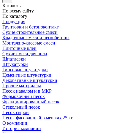
Каталог
По всему сайту
По каталогу
Продукция
Грунтовки и бетоноконтакт
Сухие строительные смеси
Кладочные смеси и пескобетоны
Монтажно-клеевые смеси
Плиточные клеи
Сухие смеси для пола
Шпатлевки
Штукатурки
Гипсовые штукатурки
Цементные штукатурки
Декоративные штукатурки
Прочие материалы
Песок навалом и в МКР
Формовочный песок
Фракционированный песок
Стекольный песок
Песок сырой
Песок фасованный в мешках 25 кг
О компании
История компании