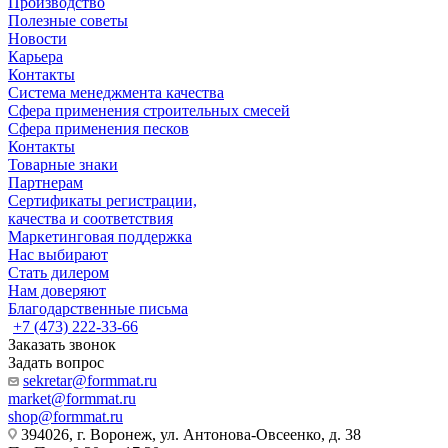
Производство
Полезные советы
Новости
Карьера
Контакты
Система менеджмента качества
Сфера применения строительных смесей
Сфера применения песков
Контакты
Товарные знаки
Партнерам
Сертификаты регистрации,
качества и соответствия
Маркетинговая поддержка
Нас выбирают
Стать дилером
Нам доверяют
Благодарственные письма
+7 (473) 222-33-66
Заказать звонок
Задать вопрос
sekretar@formmat.ru
market@formmat.ru
shop@formmat.ru
394026, г. Воронеж, ул. Антонова-Овсеенко, д. 38