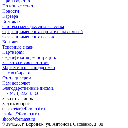
Производство
Полезные советы
Новости
Карьера
Контакты
Система менеджмента качества
Сфера применения строительных смесей
Сфера применения песков
Контакты
Товарные знаки
Партнерам
Сертификаты регистрации,
качества и соответствия
Маркетинговая поддержка
Нас выбирают
Стать дилером
Нам доверяют
Благодарственные письма
+7 (473) 222-33-66
Заказать звонок
Задать вопрос
sekretar@formmat.ru
market@formmat.ru
shop@formmat.ru
394026, г. Воронеж, ул. Антонова-Овсеенко, д. 38