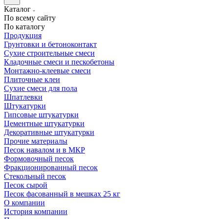
Каталог
По всему сайту
По каталогу
Продукция
Грунтовки и бетоноконтакт
Сухие строительные смеси
Кладочные смеси и пескобетоны
Монтажно-клеевые смеси
Плиточные клеи
Сухие смеси для пола
Шпатлевки
Штукатурки
Гипсовые штукатурки
Цементные штукатурки
Декоративные штукатурки
Прочие материалы
Песок навалом и в МКР
Формовочный песок
Фракционированный песок
Стекольный песок
Песок сырой
Песок фасованный в мешках 25 кг
О компании
История компании