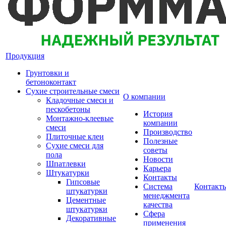
Продукция
Грунтовки и
бетоноконтакт
Сухие строительные смеси
О компании
Кладочные смеси и
пескобетоны
История
Монтажно-клеевые
компании
смеси
Производство
Плиточные клеи
Полезные
Сухие смеси для
советы
пола
Новости
Шпатлевки
Карьера
Штукатурки
Контакты
Гипсовые
Система
Контакт
штукатурки
менеджмента
Цементные
качества
штукатурки
Сфера
Декоративные
применения