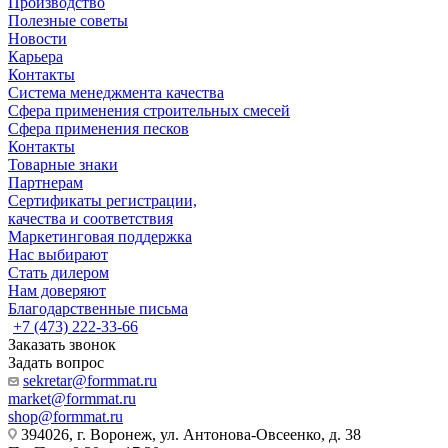
Производство
Полезные советы
Новости
Карьера
Контакты
Система менеджмента качества
Сфера применения строительных смесей
Сфера применения песков
Контакты
Товарные знаки
Партнерам
Сертификаты регистрации,
качества и соответствия
Маркетинговая поддержка
Нас выбирают
Стать дилером
Нам доверяют
Благодарственные письма
+7 (473) 222-33-66
Заказать звонок
Задать вопрос
sekretar@formmat.ru
market@formmat.ru
shop@formmat.ru
394026, г. Воронеж, ул. Антонова-Овсеенко, д. 38