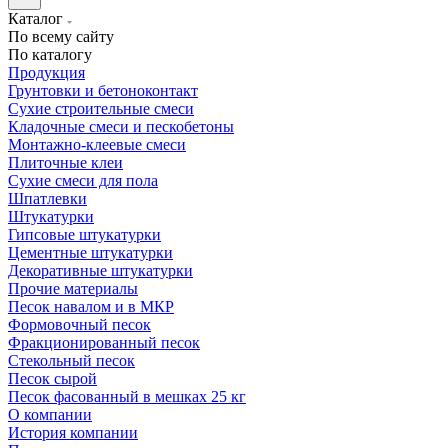
Каталог
По всему сайту
По каталогу
Продукция
Грунтовки и бетоноконтакт
Сухие строительные смеси
Кладочные смеси и пескобетоны
Монтажно-клеевые смеси
Плиточные клеи
Сухие смеси для пола
Шпатлевки
Штукатурки
Гипсовые штукатурки
Цементные штукатурки
Декоративные штукатурки
Прочие материалы
Песок навалом и в МКР
Формовочный песок
Фракционированный песок
Стекольный песок
Песок сырой
Песок фасованный в мешках 25 кг
О компании
История компании