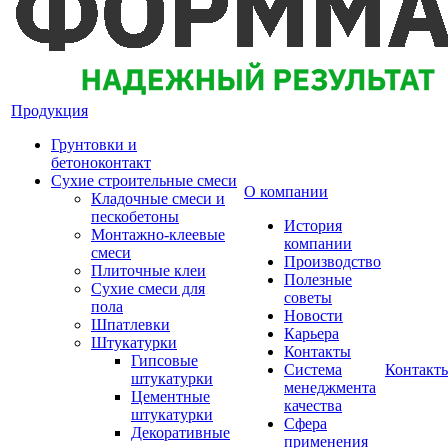
Продукция
Грунтовки и
бетоноконтакт
Сухие строительные смеси
О компании
Кладочные смеси и
пескобетоны
История
Монтажно-клеевые
компании
смеси
Производство
Плиточные клеи
Полезные
Сухие смеси для
советы
пола
Новости
Шпатлевки
Карьера
Штукатурки
Контакты
Гипсовые
Система
Контакт
штукатурки
менеджмента
Цементные
качества
штукатурки
Сфера
Декоративные
применения