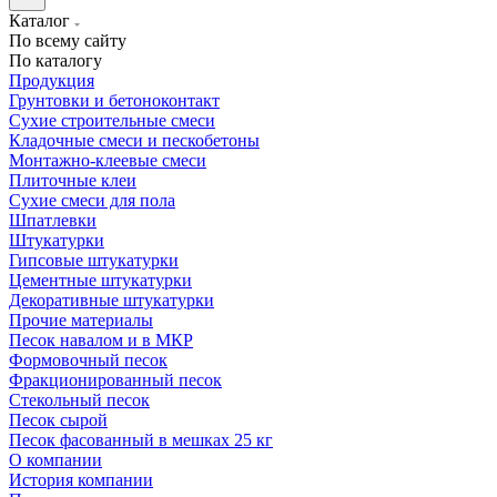
Каталог
По всему сайту
По каталогу
Продукция
Грунтовки и бетоноконтакт
Сухие строительные смеси
Кладочные смеси и пескобетоны
Монтажно-клеевые смеси
Плиточные клеи
Сухие смеси для пола
Шпатлевки
Штукатурки
Гипсовые штукатурки
Цементные штукатурки
Декоративные штукатурки
Прочие материалы
Песок навалом и в МКР
Формовочный песок
Фракционированный песок
Стекольный песок
Песок сырой
Песок фасованный в мешках 25 кг
О компании
История компании