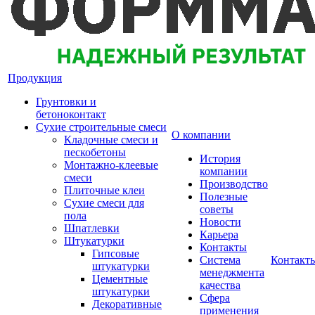
Продукция
Грунтовки и
бетоноконтакт
Сухие строительные смеси
О компании
Кладочные смеси и
пескобетоны
История
Монтажно-клеевые
компании
смеси
Производство
Плиточные клеи
Полезные
Сухие смеси для
советы
пола
Новости
Шпатлевки
Карьера
Штукатурки
Контакты
Гипсовые
Система
Контакт
штукатурки
менеджмента
Цементные
качества
штукатурки
Сфера
Декоративные
применения