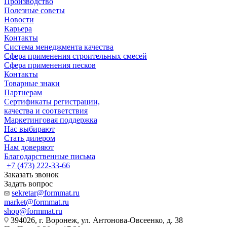
Производство
Полезные советы
Новости
Карьера
Контакты
Система менеджмента качества
Сфера применения строительных смесей
Сфера применения песков
Контакты
Товарные знаки
Партнерам
Сертификаты регистрации,
качества и соответствия
Маркетинговая поддержка
Нас выбирают
Стать дилером
Нам доверяют
Благодарственные письма
+7 (473) 222-33-66
Заказать звонок
Задать вопрос
sekretar@formmat.ru
market@formmat.ru
shop@formmat.ru
394026, г. Воронеж, ул. Антонова-Овсеенко, д. 38