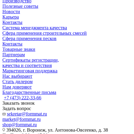
Производство
Полезные советы
Новости
Карьера
Контакты
Система менеджмента качества
Сфера применения строительных смесей
Сфера применения песков
Контакты
Товарные знаки
Партнерам
Сертификаты регистрации,
качества и соответствия
Маркетинговая поддержка
Нас выбирают
Стать дилером
Нам доверяют
Благодарственные письма
+7 (473) 222-33-66
Заказать звонок
Задать вопрос
sekretar@formmat.ru
market@formmat.ru
shop@formmat.ru
394026, г. Воронеж, ул. Антонова-Овсеенко, д. 38