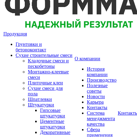
Продукция
Грунтовки и
бетоноконтакт
Сухие строительные смеси
О компании
Кладочные смеси и
пескобетоны
История
Монтажно-клеевые
компании
смеси
Производство
Плиточные клеи
Полезные
Сухие смеси для
советы
пола
Новости
Шпатлевки
Карьера
Штукатурки
Контакты
Гипсовые
Система
Контакт
штукатурки
менеджмента
Цементные
качества
штукатурки
Сфера
Декоративные
применения