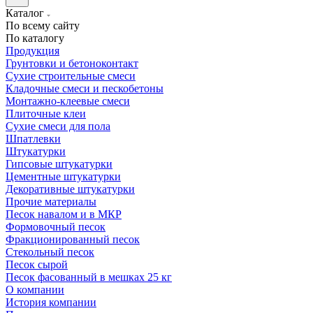
Каталог
По всему сайту
По каталогу
Продукция
Грунтовки и бетоноконтакт
Сухие строительные смеси
Кладочные смеси и пескобетоны
Монтажно-клеевые смеси
Плиточные клеи
Сухие смеси для пола
Шпатлевки
Штукатурки
Гипсовые штукатурки
Цементные штукатурки
Декоративные штукатурки
Прочие материалы
Песок навалом и в МКР
Формовочный песок
Фракционированный песок
Стекольный песок
Песок сырой
Песок фасованный в мешках 25 кг
О компании
История компании