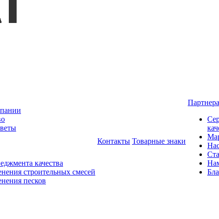
Партнер
мпании
во
Сер
оветы
кач
Мар
Контакты
Товарные знаки
На
Ста
еджмента качества
На
нения строительных смесей
Бла
нения песков