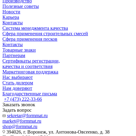
Производство
Полезные советы
Новости
Карьера
Контакты
Система менеджмента качества
Сфера применения строительных смесей
Сфера применения песков
Контакты
Товарные знаки
Партнерам
Сертификаты регистрации,
качества и соответствия
Маркетинговая поддержка
Нас выбирают
Стать дилером
Нам доверяют
Благодарственные письма
+7 (473) 222-33-66
Заказать звонок
Задать вопрос
sekretar@formmat.ru
market@formmat.ru
shop@formmat.ru
394026, г. Воронеж, ул. Антонова-Овсеенко, д. 38