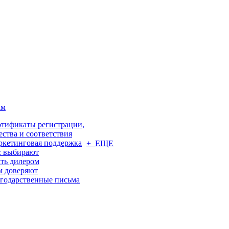
ам
тификаты регистрации,
ества и соответствия
кетинговая поддержка
+ ЕЩЕ
с выбирают
ть дилером
м доверяют
годарственные письма