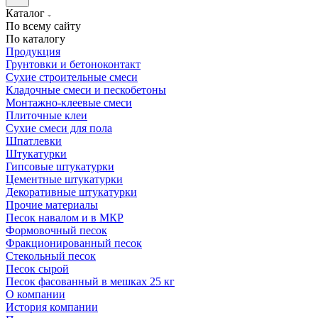
Каталог
По всему сайту
По каталогу
Продукция
Грунтовки и бетоноконтакт
Сухие строительные смеси
Кладочные смеси и пескобетоны
Монтажно-клеевые смеси
Плиточные клеи
Сухие смеси для пола
Шпатлевки
Штукатурки
Гипсовые штукатурки
Цементные штукатурки
Декоративные штукатурки
Прочие материалы
Песок навалом и в МКР
Формовочный песок
Фракционированный песок
Стекольный песок
Песок сырой
Песок фасованный в мешках 25 кг
О компании
История компании