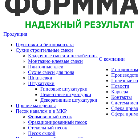
Продукция
Грунтовки и бетоноконтакт
Сухие строительные смеси
Кладочные смеси и пескобетоны
О компании
Монтажно-клеевые смеси
Плиточные клеи
История ко
Сухие смеси для пола
Производст
Шпатлевки
Полезные с
Штукатурки
Новости
Гипсовые штукатурки
Карьера
Цементные штукатурки
Контакты
Декоративные штукатурки
Система мен
Прочие материалы
Сфера приме
Песок навалом и в МКР
Сфера приме
Формовочный песок
Фракционированный песок
Стекольный песок
Песок сырой