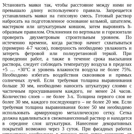
Установить маяки так, чтобы расстояние между ними не
превышало длину используемого правила. Запрещается
устанавливать маяки на гипсовую смесь. Готовый раствор
набросать на подготовленное основание кельмой, шпателем,
мастерком или штукатурным ковшом, затем выровнять h-
образным правилом. Отклонения по вертикали и горизонтали
проверить двухметровым строительным уровнем. По
истечению времени, когда раствор начнет схватываться
(примерно 4-7 часов), поверхность необходимо увлажнить и
затереть фетровой или полиуретановой теркой. При
проведении работ, а также в течение срока высыхания
раствора, следует соблюдать температуру воздуха в пределах
+5 … +30°С и уровень влажности воздуха не более 75%.
Необходимо избегать воздействия сквозняков и прямых
солнечных лучей. Если требуемая толщина выравнивания
больше 30 мм, необходимо наносить штукатурку слоями с
частичным просушиванием каждого, не менее 24 часов.
Количество слоев – не более 3-х. Толщина первого слоя не
более 30 мм, каждого последующего – не более 20 мм. Если
требуемая толщина выравнивания более 50 мм необходимо
использовать армирующую металлическую сетку. Сетка
должна вдавливаться в свеженанесенный раствор и находится
в середине слоя штукатурки. Нанесение декоративных
покрытий возможно через 3 суток. При фасадных работах