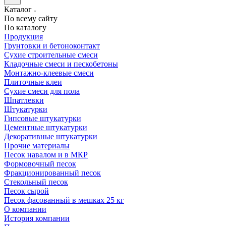
Каталог
По всему сайту
По каталогу
Продукция
Грунтовки и бетоноконтакт
Сухие строительные смеси
Кладочные смеси и пескобетоны
Монтажно-клеевые смеси
Плиточные клеи
Сухие смеси для пола
Шпатлевки
Штукатурки
Гипсовые штукатурки
Цементные штукатурки
Декоративные штукатурки
Прочие материалы
Песок навалом и в МКР
Формовочный песок
Фракционированный песок
Стекольный песок
Песок сырой
Песок фасованный в мешках 25 кг
О компании
История компании