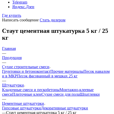
Telegram
Яндекс.Дзен
Где купить
Написать сообщение
Стать дилером
Стаут цементная штукатурка 5 кг / 25
кг
Главная
—
Продукция
—
Сухие строительные смеси
Грунтовки и бетоноконтакт
Прочие материалы
Песок навалом
и в МКР
Песок фасованный в мешках 25 кг
—
Штукатурки
Кладочные смеси и пескобетоны
Монтажно-клеевые
смеси
Плиточные клеи
Сухие смеси для пола
Шпатлевки
—
Цементные штукатурки
Гипсовые штукатурки
Декоративные штукатурки
—
Стаут цементная штукатурка 5 кг / 25 кг