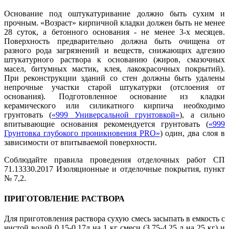
Основание под оштукатуривание должно быть сухим и
прочным. «Возраст» кирпичной кладки должен быть не менее
28 суток, а бетонного основания - не менее 3-х месяцев.
Поверхность предварительно должна быть очищена от
разного рода загрязнений и веществ, снижающих адгезию
штукатурного раствора к основанию (жиров, смазочных
масел, битумных мастик, клея, лакокрасочных покрытий).
При реконструкции зданий со стен должны быть удалены
непрочные участки старой штукатурки (отслоения от
основания). Подготовленное основание из кладки
керамического или силикатного кирпича необходимо
грунтовать (
«999 Универсальной грунтовкой»
), а сильно
впитывающие основания рекомендуется грунтовать (
«999
Грунтовка глубокого проникновения PRO»
) один, два слоя в
зависимости от впитываемой поверхности.
Соблюдайте правила проведения отделочных работ СП
71.13330.2017 Изоляционные и отделочные покрытия, пункт
№ 7,2.
ПРИГОТОВЛЕНИЕ РАСТВОРА
Для приготовления раствора сухую смесь засыпать в емкость с
чистой водой 0,15-0,17л на 1 кг смеси (3,75-4,25 л на 25 кг) и