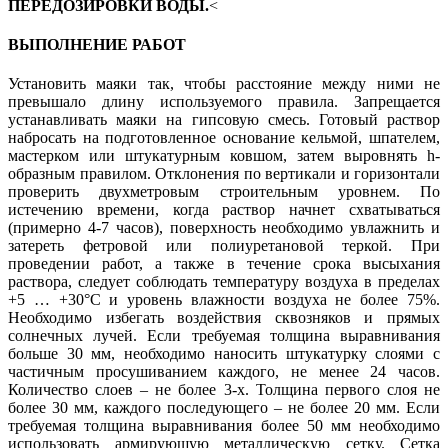
ПЕРЕДОЗИРОВКИ ВОДЫ.
<
ВЫПОЛНЕНИЕ РАБОТ
Установить маяки так, чтобы расстояние между ними не
превышало длину используемого правила. Запрещается
устанавливать маяки на гипсовую смесь. Готовый раствор
набросать на подготовленное основание кельмой, шпателем,
мастерком или штукатурным ковшом, затем выровнять h-
образным правилом. Отклонения по вертикали и горизонтали
проверить двухметровым строительным уровнем. По
истечению времени, когда раствор начнет схватываться
(примерно 4-7 часов), поверхность необходимо увлажнить и
затереть фетровой или полиуретановой теркой. При
проведении работ, а также в течение срока высыхания
раствора, следует соблюдать температуру воздуха в пределах
+5 … +30°С и уровень влажности воздуха не более 75%.
Необходимо избегать воздействия сквозняков и прямых
солнечных лучей. Если требуемая толщина выравнивания
больше 30 мм, необходимо наносить штукатурку слоями с
частичным просушиванием каждого, не менее 24 часов.
Количество слоев – не более 3-х. Толщина первого слоя не
более 30 мм, каждого последующего – не более 20 мм. Если
требуемая толщина выравнивания более 50 мм необходимо
использовать армирующую металлическую сетку. Сетка