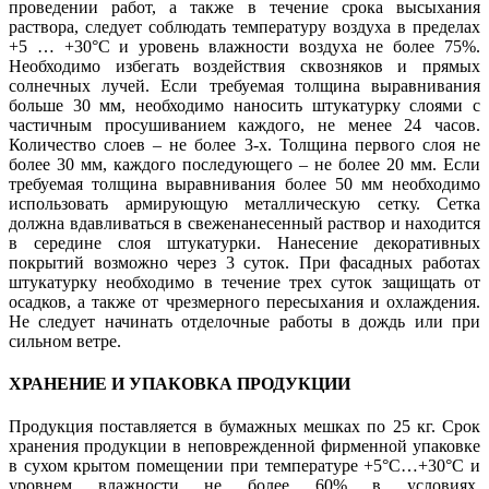
проведении работ, а также в течение срока высыхания
раствора, следует соблюдать температуру воздуха в пределах
+5 … +30°С и уровень влажности воздуха не более 75%.
Необходимо избегать воздействия сквозняков и прямых
солнечных лучей. Если требуемая толщина выравнивания
больше 30 мм, необходимо наносить штукатурку слоями с
частичным просушиванием каждого, не менее 24 часов.
Количество слоев – не более 3-х. Толщина первого слоя не
более 30 мм, каждого последующего – не более 20 мм. Если
требуемая толщина выравнивания более 50 мм необходимо
использовать армирующую металлическую сетку. Сетка
должна вдавливаться в свеженанесенный раствор и находится
в середине слоя штукатурки. Нанесение декоративных
покрытий возможно через 3 суток. При фасадных работах
штукатурку необходимо в течение трех суток защищать от
осадков, а также от чрезмерного пересыхания и охлаждения.
Не следует начинать отделочные работы в дождь или при
сильном ветре.
ХРАНЕНИЕ И УПАКОВКА ПРОДУКЦИИ
Продукция поставляется в бумажных мешках по 25 кг. Срок
хранения продукции в неповрежденной фирменной упаковке
в сухом крытом помещении при температуре +5°С…+30°С и
уровнем влажности не более 60% в условиях,