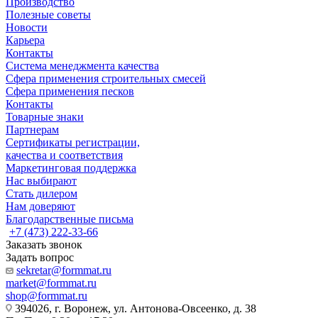
Производство
Полезные советы
Новости
Карьера
Контакты
Система менеджмента качества
Сфера применения строительных смесей
Сфера применения песков
Контакты
Товарные знаки
Партнерам
Сертификаты регистрации,
качества и соответствия
Маркетинговая поддержка
Нас выбирают
Стать дилером
Нам доверяют
Благодарственные письма
+7 (473) 222-33-66
Заказать звонок
Задать вопрос
sekretar@formmat.ru
market@formmat.ru
shop@formmat.ru
394026, г. Воронеж, ул. Антонова-Овсеенко, д. 38