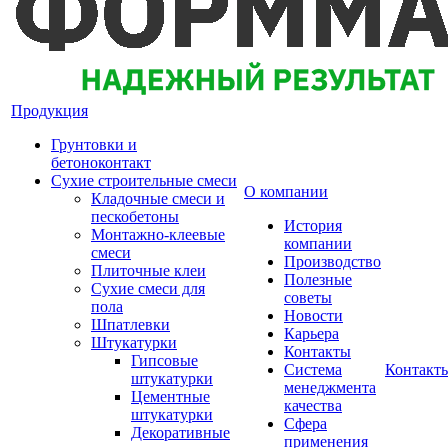
Продукция
Грунтовки и
бетоноконтакт
Сухие строительные смеси
О компании
Кладочные смеси и
пескобетоны
История
Монтажно-клеевые
компании
смеси
Производство
Плиточные клеи
Полезные
Сухие смеси для
советы
пола
Новости
Шпатлевки
Карьера
Штукатурки
Контакты
Гипсовые
Система
Контакт
штукатурки
менеджмента
Цементные
качества
штукатурки
Сфера
Декоративные
применения