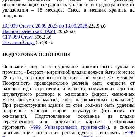
обеспечивающих сохранность упаковки и предохранение от
увлажнения – 18 месяцев. Смесь в мешках хранить на
поддонах.
ДС 999 Стаут с 20.09.2023 по 18.09.2028
222,9 кб
Паспорт качества СТАУТ
205,9 кб
СГР 999 Стаут
306,2 кб
Тех. лист Стаут
554,8 кб
ПОДГОТОВКА ОСНОВАНИЯ
Основание под оштукатуривание должно быть сухим и
прочным. «Возраст» кирпичной кладки должен быть не менее
28 суток, а бетонного основания - не менее 3-х месяцев.
Поверхность предварительно должна быть очищена от
разного рода загрязнений и веществ, снижающих адгезию
штукатурного раствора к основанию (жиров, смазочных
масел, битумных мастик, клея, лакокрасочных покрытий).
При реконструкции зданий со стен должны быть удалены
непрочные участки старой штукатурки (отслоения от
основания). Подготовленное основание из кладки
керамического или силикатного кирпича необходимо
грунтовать (
«999 Универсальной грунтовкой»
), а сильно
впитывающие основания рекомендуется грунтовать (
«999