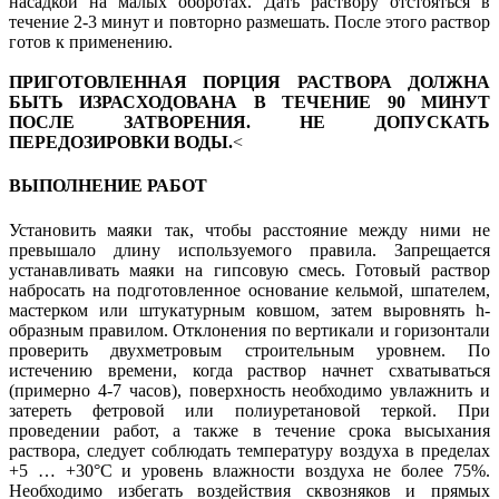
насадкой на малых оборотах. Дать раствору отстояться в
течение 2-3 минут и повторно размешать. После этого раствор
готов к применению.
ПРИГОТОВЛЕННАЯ ПОРЦИЯ РАСТВОРА ДОЛЖНА
БЫТЬ ИЗРАСХОДОВАНА В ТЕЧЕНИЕ 90 МИНУТ
ПОСЛЕ ЗАТВОРЕНИЯ. НЕ ДОПУСКАТЬ
ПЕРЕДОЗИРОВКИ ВОДЫ.
<
ВЫПОЛНЕНИЕ РАБОТ
Установить маяки так, чтобы расстояние между ними не
превышало длину используемого правила. Запрещается
устанавливать маяки на гипсовую смесь. Готовый раствор
набросать на подготовленное основание кельмой, шпателем,
мастерком или штукатурным ковшом, затем выровнять h-
образным правилом. Отклонения по вертикали и горизонтали
проверить двухметровым строительным уровнем. По
истечению времени, когда раствор начнет схватываться
(примерно 4-7 часов), поверхность необходимо увлажнить и
затереть фетровой или полиуретановой теркой. При
проведении работ, а также в течение срока высыхания
раствора, следует соблюдать температуру воздуха в пределах
+5 … +30°С и уровень влажности воздуха не более 75%.
Необходимо избегать воздействия сквозняков и прямых