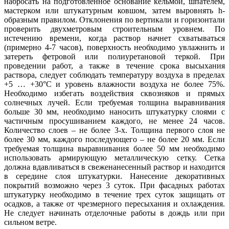
набросать на подготовленное основание кельмой, шпателем,
мастерком или штукатурным ковшом, затем выровнять h-
образным правилом. Отклонения по вертикали и горизонтали
проверить двухметровым строительным уровнем. По
истечению времени, когда раствор начнет схватываться
(примерно 4-7 часов), поверхность необходимо увлажнить и
затереть фетровой или полиуретановой теркой. При
проведении работ, а также в течение срока высыхания
раствора, следует соблюдать температуру воздуха в пределах
+5 … +30°С и уровень влажности воздуха не более 75%.
Необходимо избегать воздействия сквозняков и прямых
солнечных лучей. Если требуемая толщина выравнивания
больше 30 мм, необходимо наносить штукатурку слоями с
частичным просушиванием каждого, не менее 24 часов.
Количество слоев – не более 3-х. Толщина первого слоя не
более 30 мм, каждого последующего – не более 20 мм. Если
требуемая толщина выравнивания более 50 мм необходимо
использовать армирующую металлическую сетку. Сетка
должна вдавливаться в свеженанесенный раствор и находится
в середине слоя штукатурки. Нанесение декоративных
покрытий возможно через 3 суток. При фасадных работах
штукатурку необходимо в течение трех суток защищать от
осадков, а также от чрезмерного пересыхания и охлаждения.
Не следует начинать отделочные работы в дождь или при
сильном ветре.