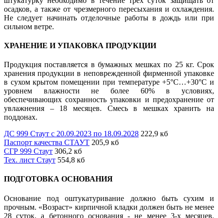
штукатурку необходимо в течение трех суток защищать от
осадков, а также от чрезмерного пересыхания и охлаждения.
Не следует начинать отделочные работы в дождь или при
сильном ветре.
ХРАНЕНИЕ И УПАКОВКА ПРОДУКЦИИ
Продукция поставляется в бумажных мешках по 25 кг. Срок
хранения продукции в неповрежденной фирменной упаковке
в сухом крытом помещении при температуре +5°С…+30°С и
уровнем влажности не более 60% в условиях,
обеспечивающих сохранность упаковки и предохранение от
увлажнения – 18 месяцев. Смесь в мешках хранить на
поддонах.
ДС 999 Стаут с 20.09.2023 по 18.09.2028
222,9 кб
Паспорт качества СТАУТ
205,9 кб
СГР 999 Стаут
306,2 кб
Тех. лист Стаут
554,8 кб
ПОДГОТОВКА ОСНОВАНИЯ
Основание под оштукатуривание должно быть сухим и
прочным. «Возраст» кирпичной кладки должен быть не менее
28 суток, а бетонного основания - не менее 3-х месяцев.