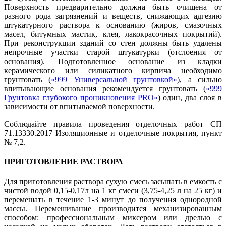
Поверхность предварительно должна быть очищена от
разного рода загрязнений и веществ, снижающих адгезию
штукатурного раствора к основанию (жиров, смазочных
масел, битумных мастик, клея, лакокрасочных покрытий).
При реконструкции зданий со стен должны быть удалены
непрочные участки старой штукатурки (отслоения от
основания). Подготовленное основание из кладки
керамического или силикатного кирпича необходимо
грунтовать (
«999 Универсальной грунтовкой»
), а сильно
впитывающие основания рекомендуется грунтовать (
«999
Грунтовка глубокого проникновения PRO»
) один, два слоя в
зависимости от впитываемой поверхности.
Соблюдайте правила проведения отделочных работ СП
71.13330.2017 Изоляционные и отделочные покрытия, пункт
№ 7,2.
ПРИГОТОВЛЕНИЕ РАСТВОРА
Для приготовления раствора сухую смесь засыпать в емкость с
чистой водой 0,15-0,17л на 1 кг смеси (3,75-4,25 л на 25 кг) и
перемешать в течение 1-3 минут до получения однородной
массы. Перемешивание производится механизированным
способом: профессиональным миксером или дрелью с