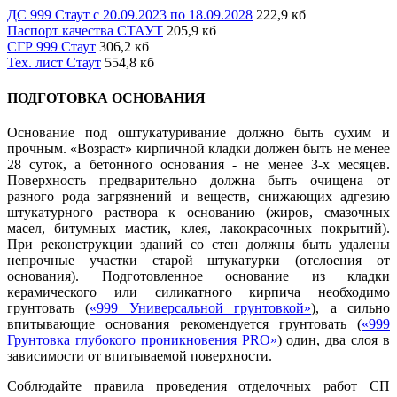
ДС 999 Стаут с 20.09.2023 по 18.09.2028
222,9 кб
Паспорт качества СТАУТ
205,9 кб
СГР 999 Стаут
306,2 кб
Тех. лист Стаут
554,8 кб
ПОДГОТОВКА ОСНОВАНИЯ
Основание под оштукатуривание должно быть сухим и
прочным. «Возраст» кирпичной кладки должен быть не менее
28 суток, а бетонного основания - не менее 3-х месяцев.
Поверхность предварительно должна быть очищена от
разного рода загрязнений и веществ, снижающих адгезию
штукатурного раствора к основанию (жиров, смазочных
масел, битумных мастик, клея, лакокрасочных покрытий).
При реконструкции зданий со стен должны быть удалены
непрочные участки старой штукатурки (отслоения от
основания). Подготовленное основание из кладки
керамического или силикатного кирпича необходимо
грунтовать (
«999 Универсальной грунтовкой»
), а сильно
впитывающие основания рекомендуется грунтовать (
«999
Грунтовка глубокого проникновения PRO»
) один, два слоя в
зависимости от впитываемой поверхности.
Соблюдайте правила проведения отделочных работ СП