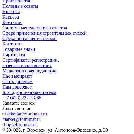
Производство
Полезные советы
Новости
Карьера
Контакты
Система менеджмента качества
Сфера применения строительных смесей
Сфера применения песков
Контакты
Товарные знаки
Партнерам
Сертификаты регистрации,
качества и соответствия
Маркетинговая поддержка
Нас выбирают
Стать дилером
Нам доверяют
Благодарственные письма
+7 (473) 222-33-66
Заказать звонок
Задать вопрос
sekretar@formmat.ru
market@formmat.ru
shop@formmat.ru
394026, г. Воронеж, ул. Антонова-Овсеенко, д. 38