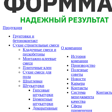
Продукция
Грунтовки и
бетоноконтакт
Сухие строительные смеси
О компании
Кладочные смеси и
пескобетоны
История
Монтажно-клеевые
компании
смеси
Производство
Плиточные клеи
Полезные
Сухие смеси для
советы
пола
Новости
Шпатлевки
Карьера
Штукатурки
Контакты
Гипсовые
Система
Контакт
штукатурки
менеджмента
Цементные
качества
штукатурки
Сфера
Декоративные
применения