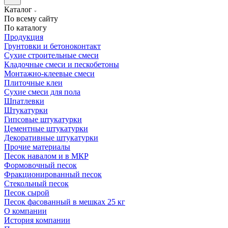
Каталог
По всему сайту
По каталогу
Продукция
Грунтовки и бетоноконтакт
Сухие строительные смеси
Кладочные смеси и пескобетоны
Монтажно-клеевые смеси
Плиточные клеи
Сухие смеси для пола
Шпатлевки
Штукатурки
Гипсовые штукатурки
Цементные штукатурки
Декоративные штукатурки
Прочие материалы
Песок навалом и в МКР
Формовочный песок
Фракционированный песок
Стекольный песок
Песок сырой
Песок фасованный в мешках 25 кг
О компании
История компании