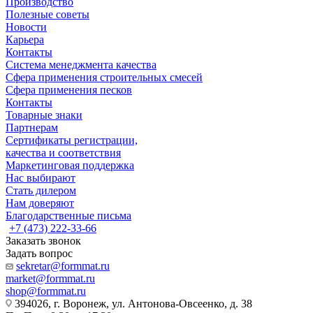
Производство
Полезные советы
Новости
Карьера
Контакты
Система менеджмента качества
Сфера применения строительных смесей
Сфера применения песков
Контакты
Товарные знаки
Партнерам
Сертификаты регистрации,
качества и соответствия
Маркетинговая поддержка
Нас выбирают
Стать дилером
Нам доверяют
Благодарственные письма
+7 (473) 222-33-66
Заказать звонок
Задать вопрос
sekretar@formmat.ru
market@formmat.ru
shop@formmat.ru
394026, г. Воронеж, ул. Антонова-Овсеенко, д. 38