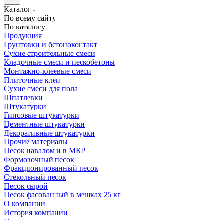
Каталог
По всему сайту
По каталогу
Продукция
Грунтовки и бетоноконтакт
Сухие строительные смеси
Кладочные смеси и пескобетоны
Монтажно-клеевые смеси
Плиточные клеи
Сухие смеси для пола
Шпатлевки
Штукатурки
Гипсовые штукатурки
Цементные штукатурки
Декоративные штукатурки
Прочие материалы
Песок навалом и в МКР
Формовочный песок
Фракционированный песок
Стекольный песок
Песок сырой
Песок фасованный в мешках 25 кг
О компании
История компании