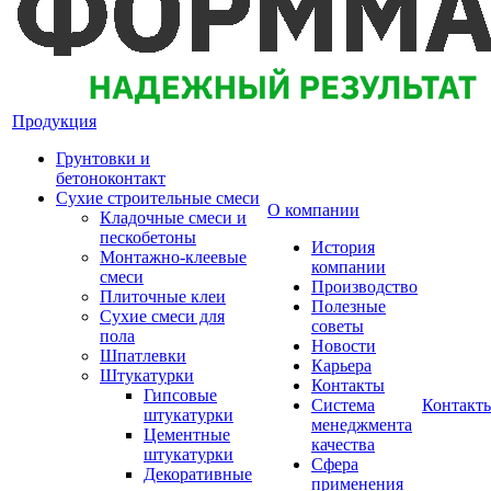
Продукция
Грунтовки и
бетоноконтакт
Сухие строительные смеси
О компании
Кладочные смеси и
пескобетоны
История
Монтажно-клеевые
компании
смеси
Производство
Плиточные клеи
Полезные
Сухие смеси для
советы
пола
Новости
Шпатлевки
Карьера
Штукатурки
Контакты
Гипсовые
Система
Контакт
штукатурки
менеджмента
Цементные
качества
штукатурки
Сфера
Декоративные
применения