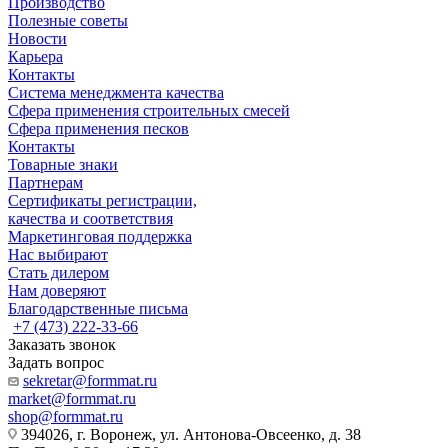
Производство
Полезные советы
Новости
Карьера
Контакты
Система менеджмента качества
Сфера применения строительных смесей
Сфера применения песков
Контакты
Товарные знаки
Партнерам
Сертификаты регистрации,
качества и соответствия
Маркетинговая поддержка
Нас выбирают
Стать дилером
Нам доверяют
Благодарственные письма
+7 (473) 222-33-66
Заказать звонок
Задать вопрос
sekretar@formmat.ru
market@formmat.ru
shop@formmat.ru
394026, г. Воронеж, ул. Антонова-Овсеенко, д. 38