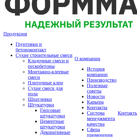
Продукция
Грунтовки и
бетоноконтакт
Сухие строительные смеси
О компании
Кладочные смеси и
пескобетоны
История
Монтажно-клеевые
компании
смеси
Производство
Плиточные клеи
Полезные
Сухие смеси для
советы
пола
Новости
Шпатлевки
Карьера
Штукатурки
Контакты
Гипсовые
Система
Контакт
штукатурки
менеджмента
Цементные
качества
штукатурки
Сфера
Декоративные
применения