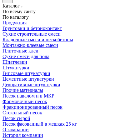
Каталог
По всему сайту
По каталогу
Продукция
Грунтовки и бетоноконтакт
Сухие строительные смеси
Кладочные смеси и пескобетоны
Монтажно-клеевые смеси
Плиточные клеи
Сухие смеси для пола
Шпатлевки
Штукатурки
Гипсовые штукатурки
Цементные штукатурки
Декоративные штукатурки
Прочие материалы
Песок навалом и в МКР
Формовочный песок
Фракционированный песок
Стекольный песок
Песок сырой
Песок фасованный в мешках 25 кг
О компании
История компании