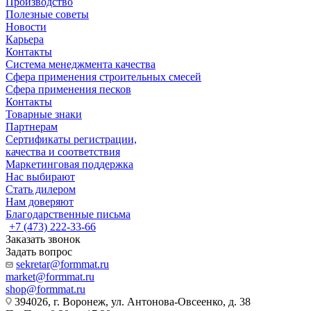
Производство
Полезные советы
Новости
Карьера
Контакты
Система менеджмента качества
Сфера применения строительных смесей
Сфера применения песков
Контакты
Товарные знаки
Партнерам
Сертификаты регистрации,
качества и соответствия
Маркетинговая поддержка
Нас выбирают
Стать дилером
Нам доверяют
Благодарственные письма
+7 (473) 222-33-66
Заказать звонок
Задать вопрос
sekretar@formmat.ru
market@formmat.ru
shop@formmat.ru
394026, г. Воронеж, ул. Антонова-Овсеенко, д. 38