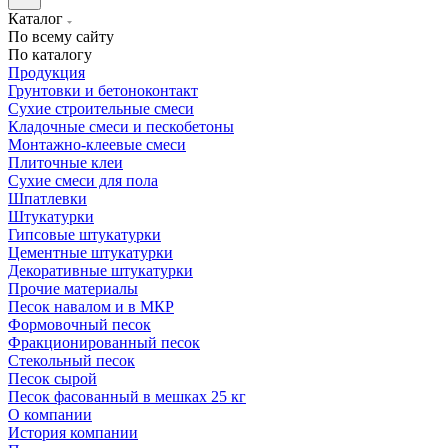
Каталог
По всему сайту
По каталогу
Продукция
Грунтовки и бетоноконтакт
Сухие строительные смеси
Кладочные смеси и пескобетоны
Монтажно-клеевые смеси
Плиточные клеи
Сухие смеси для пола
Шпатлевки
Штукатурки
Гипсовые штукатурки
Цементные штукатурки
Декоративные штукатурки
Прочие материалы
Песок навалом и в МКР
Формовочный песок
Фракционированный песок
Стекольный песок
Песок сырой
Песок фасованный в мешках 25 кг
О компании
История компании