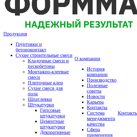
Продукция
Грунтовки и
бетоноконтакт
Сухие строительные смеси
О компании
Кладочные смеси и
пескобетоны
История
Монтажно-клеевые
компании
смеси
Производство
Плиточные клеи
Полезные
Сухие смеси для
советы
пола
Новости
Шпатлевки
Карьера
Штукатурки
Контакты
Гипсовые
Система
Контакт
штукатурки
менеджмента
Цементные
качества
штукатурки
Сфера
Декоративные
применения