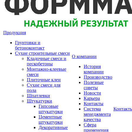
Продукция
Грунтовки и
бетоноконтакт
Сухие строительные смеси
О компании
Кладочные смеси и
пескобетоны
История
Монтажно-клеевые
компании
смеси
Производство
Плиточные клеи
Полезные
Сухие смеси для
советы
пола
Новости
Шпатлевки
Карьера
Штукатурки
Контакты
Гипсовые
Система
Контакт
штукатурки
менеджмента
Цементные
качества
штукатурки
Сфера
Декоративные
применения