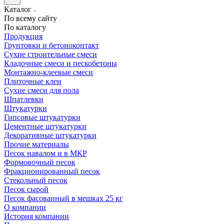
Каталог
По всему сайту
По каталогу
Продукция
Грунтовки и бетоноконтакт
Сухие строительные смеси
Кладочные смеси и пескобетоны
Монтажно-клеевые смеси
Плиточные клеи
Сухие смеси для пола
Шпатлевки
Штукатурки
Гипсовые штукатурки
Цементные штукатурки
Декоративные штукатурки
Прочие материалы
Песок навалом и в МКР
Формовочный песок
Фракционированный песок
Стекольный песок
Песок сырой
Песок фасованный в мешках 25 кг
О компании
История компании