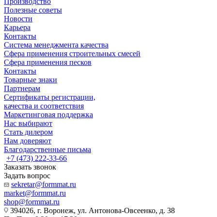
Производство
Полезные советы
Новости
Карьера
Контакты
Система менеджмента качества
Сфера применения строительных смесей
Сфера применения песков
Контакты
Товарные знаки
Партнерам
Сертификаты регистрации,
качества и соответствия
Маркетинговая поддержка
Нас выбирают
Стать дилером
Нам доверяют
Благодарственные письма
+7 (473) 222-33-66
Заказать звонок
Задать вопрос
sekretar@formmat.ru
market@formmat.ru
shop@formmat.ru
394026, г. Воронеж, ул. Антонова-Овсеенко, д. 38