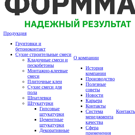
Продукция
Грунтовки и
бетоноконтакт
Сухие строительные смеси
О компании
Кладочные смеси и
пескобетоны
История
Монтажно-клеевые
компании
смеси
Производство
Плиточные клеи
Полезные
Сухие смеси для
советы
пола
Новости
Шпатлевки
Карьера
Штукатурки
Контакты
Гипсовые
Система
Контакт
штукатурки
менеджмента
Цементные
качества
штукатурки
Сфера
Декоративные
применения