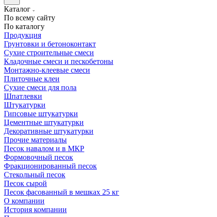
Каталог
По всему сайту
По каталогу
Продукция
Грунтовки и бетоноконтакт
Сухие строительные смеси
Кладочные смеси и пескобетоны
Монтажно-клеевые смеси
Плиточные клеи
Сухие смеси для пола
Шпатлевки
Штукатурки
Гипсовые штукатурки
Цементные штукатурки
Декоративные штукатурки
Прочие материалы
Песок навалом и в МКР
Формовочный песок
Фракционированный песок
Стекольный песок
Песок сырой
Песок фасованный в мешках 25 кг
О компании
История компании