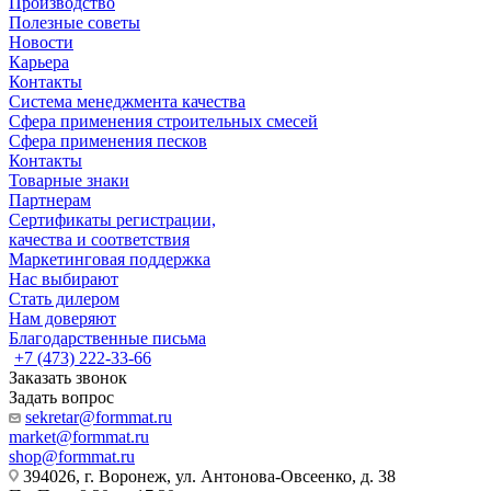
Производство
Полезные советы
Новости
Карьера
Контакты
Система менеджмента качества
Сфера применения строительных смесей
Сфера применения песков
Контакты
Товарные знаки
Партнерам
Сертификаты регистрации,
качества и соответствия
Маркетинговая поддержка
Нас выбирают
Стать дилером
Нам доверяют
Благодарственные письма
+7 (473) 222-33-66
Заказать звонок
Задать вопрос
sekretar@formmat.ru
market@formmat.ru
shop@formmat.ru
394026, г. Воронеж, ул. Антонова-Овсеенко, д. 38