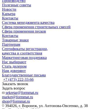
Производство
Полезные советы
Новости
Карьера
Контакты
Система менеджмента качества
Сфера применения строительных смесей
Сфера применения песков
Контакты
Товарные знаки
Партнерам
Сертификаты регистрации,
качества и соответствия
Маркетинговая поддержка
Нас выбирают
Стать дилером
Нам доверяют
Благодарственные письма
+7 (473) 222-33-66
Заказать звонок
Задать вопрос
sekretar@formmat.ru
market@formmat.ru
shop@formmat.ru
394026, г. Воронеж, ул. Антонова-Овсеенко, д. 38