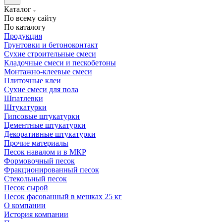
Каталог
По всему сайту
По каталогу
Продукция
Грунтовки и бетоноконтакт
Сухие строительные смеси
Кладочные смеси и пескобетоны
Монтажно-клеевые смеси
Плиточные клеи
Сухие смеси для пола
Шпатлевки
Штукатурки
Гипсовые штукатурки
Цементные штукатурки
Декоративные штукатурки
Прочие материалы
Песок навалом и в МКР
Формовочный песок
Фракционированный песок
Стекольный песок
Песок сырой
Песок фасованный в мешках 25 кг
О компании
История компании