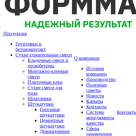
Продукция
Грунтовки и
бетоноконтакт
Сухие строительные смеси
О компании
Кладочные смеси и
пескобетоны
История
Монтажно-клеевые
компании
смеси
Производство
Плиточные клеи
Полезные
Сухие смеси для
советы
пола
Новости
Шпатлевки
Карьера
Штукатурки
Контакты
Гипсовые
Система
Контакт
штукатурки
менеджмента
Цементные
качества
штукатурки
Сфера
Декоративные
применения