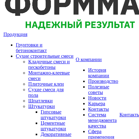
Продукция
Грунтовки и
бетоноконтакт
Сухие строительные смеси
О компании
Кладочные смеси и
пескобетоны
История
Монтажно-клеевые
компании
смеси
Производство
Плиточные клеи
Полезные
Сухие смеси для
советы
пола
Новости
Шпатлевки
Карьера
Штукатурки
Контакты
Гипсовые
Система
Контакт
штукатурки
менеджмента
Цементные
качества
штукатурки
Сфера
Декоративные
применения