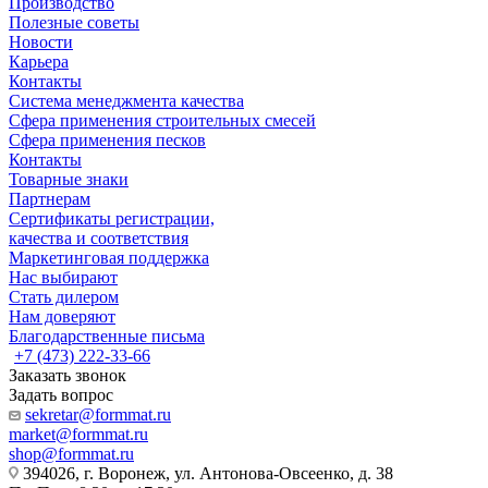
Производство
Полезные советы
Новости
Карьера
Контакты
Система менеджмента качества
Сфера применения строительных смесей
Сфера применения песков
Контакты
Товарные знаки
Партнерам
Сертификаты регистрации,
качества и соответствия
Маркетинговая поддержка
Нас выбирают
Стать дилером
Нам доверяют
Благодарственные письма
+7 (473) 222-33-66
Заказать звонок
Задать вопрос
sekretar@formmat.ru
market@formmat.ru
shop@formmat.ru
394026, г. Воронеж, ул. Антонова-Овсеенко, д. 38