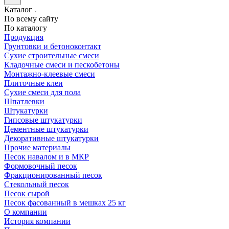
Каталог
По всему сайту
По каталогу
Продукция
Грунтовки и бетоноконтакт
Сухие строительные смеси
Кладочные смеси и пескобетоны
Монтажно-клеевые смеси
Плиточные клеи
Сухие смеси для пола
Шпатлевки
Штукатурки
Гипсовые штукатурки
Цементные штукатурки
Декоративные штукатурки
Прочие материалы
Песок навалом и в МКР
Формовочный песок
Фракционированный песок
Стекольный песок
Песок сырой
Песок фасованный в мешках 25 кг
О компании
История компании