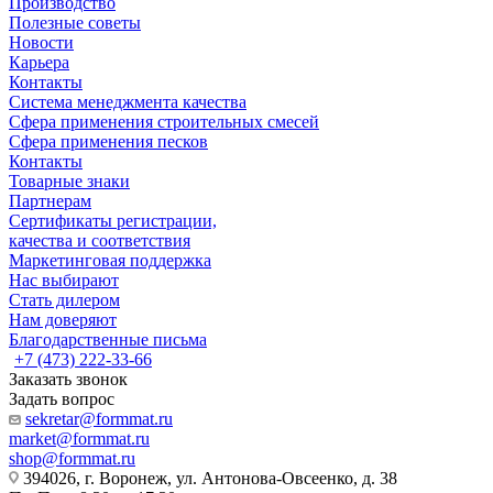
Производство
Полезные советы
Новости
Карьера
Контакты
Система менеджмента качества
Сфера применения строительных смесей
Сфера применения песков
Контакты
Товарные знаки
Партнерам
Сертификаты регистрации,
качества и соответствия
Маркетинговая поддержка
Нас выбирают
Стать дилером
Нам доверяют
Благодарственные письма
+7 (473) 222-33-66
Заказать звонок
Задать вопрос
sekretar@formmat.ru
market@formmat.ru
shop@formmat.ru
394026, г. Воронеж, ул. Антонова-Овсеенко, д. 38