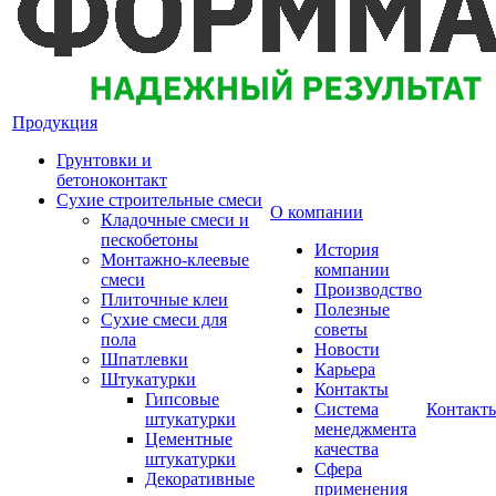
Продукция
Грунтовки и
бетоноконтакт
Сухие строительные смеси
О компании
Кладочные смеси и
пескобетоны
История
Монтажно-клеевые
компании
смеси
Производство
Плиточные клеи
Полезные
Сухие смеси для
советы
пола
Новости
Шпатлевки
Карьера
Штукатурки
Контакты
Гипсовые
Система
Контакт
штукатурки
менеджмента
Цементные
качества
штукатурки
Сфера
Декоративные
применения