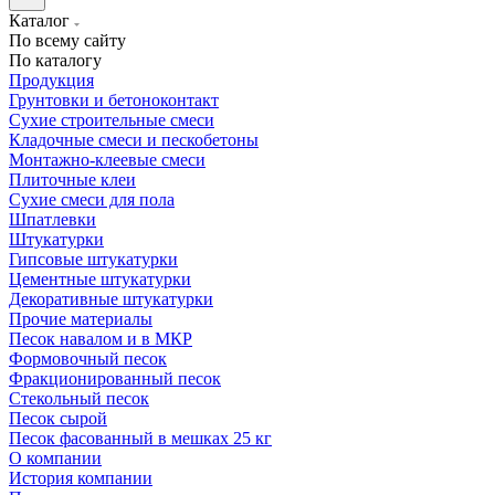
Каталог
По всему сайту
По каталогу
Продукция
Грунтовки и бетоноконтакт
Сухие строительные смеси
Кладочные смеси и пескобетоны
Монтажно-клеевые смеси
Плиточные клеи
Сухие смеси для пола
Шпатлевки
Штукатурки
Гипсовые штукатурки
Цементные штукатурки
Декоративные штукатурки
Прочие материалы
Песок навалом и в МКР
Формовочный песок
Фракционированный песок
Стекольный песок
Песок сырой
Песок фасованный в мешках 25 кг
О компании
История компании