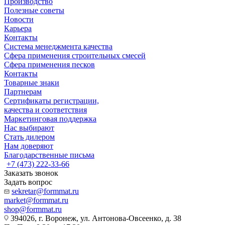
Производство
Полезные советы
Новости
Карьера
Контакты
Система менеджмента качества
Сфера применения строительных смесей
Сфера применения песков
Контакты
Товарные знаки
Партнерам
Сертификаты регистрации,
качества и соответствия
Маркетинговая поддержка
Нас выбирают
Стать дилером
Нам доверяют
Благодарственные письма
+7 (473) 222-33-66
Заказать звонок
Задать вопрос
sekretar@formmat.ru
market@formmat.ru
shop@formmat.ru
394026, г. Воронеж, ул. Антонова-Овсеенко, д. 38