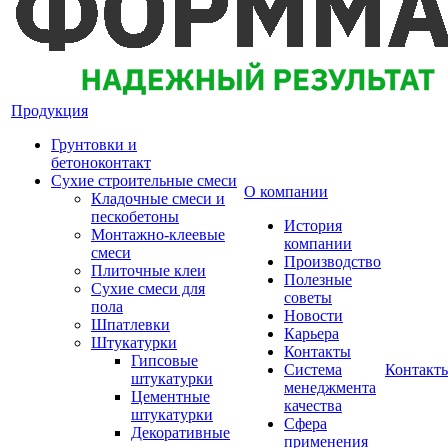
Продукция
Грунтовки и
бетоноконтакт
Сухие строительные смеси
О компании
Кладочные смеси и
пескобетоны
История
Монтажно-клеевые
компании
смеси
Производство
Плиточные клеи
Полезные
Сухие смеси для
советы
пола
Новости
Шпатлевки
Карьера
Штукатурки
Контакты
Гипсовые
Система
Контакт
штукатурки
менеджмента
Цементные
качества
штукатурки
Сфера
Декоративные
применения