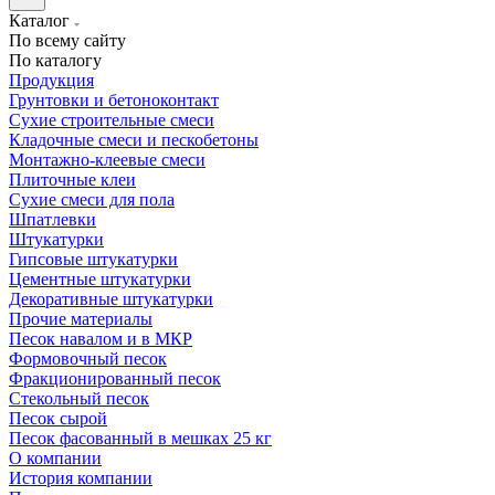
Каталог
По всему сайту
По каталогу
Продукция
Грунтовки и бетоноконтакт
Сухие строительные смеси
Кладочные смеси и пескобетоны
Монтажно-клеевые смеси
Плиточные клеи
Сухие смеси для пола
Шпатлевки
Штукатурки
Гипсовые штукатурки
Цементные штукатурки
Декоративные штукатурки
Прочие материалы
Песок навалом и в МКР
Формовочный песок
Фракционированный песок
Стекольный песок
Песок сырой
Песок фасованный в мешках 25 кг
О компании
История компании