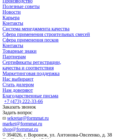
Производство
Полезные советы
Новости
Карьера
Контакты
Система менеджмента качества
Сфера применения строительных смесей
Сфера применения песков
Контакты
Товарные знаки
Партнерам
Сертификаты регистрации,
качества и соответствия
Маркетинговая поддержка
Нас выбирают
Стать дилером
Нам доверяют
Благодарственные письма
+7 (473) 222-33-66
Заказать звонок
Задать вопрос
sekretar@formmat.ru
market@formmat.ru
shop@formmat.ru
394026, г. Воронеж, ул. Антонова-Овсеенко, д. 38