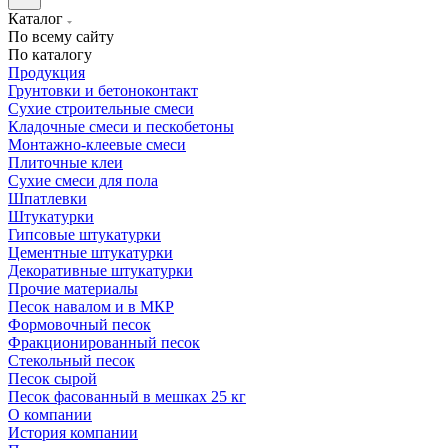
Каталог
По всему сайту
По каталогу
Продукция
Грунтовки и бетоноконтакт
Сухие строительные смеси
Кладочные смеси и пескобетоны
Монтажно-клеевые смеси
Плиточные клеи
Сухие смеси для пола
Шпатлевки
Штукатурки
Гипсовые штукатурки
Цементные штукатурки
Декоративные штукатурки
Прочие материалы
Песок навалом и в МКР
Формовочный песок
Фракционированный песок
Стекольный песок
Песок сырой
Песок фасованный в мешках 25 кг
О компании
История компании