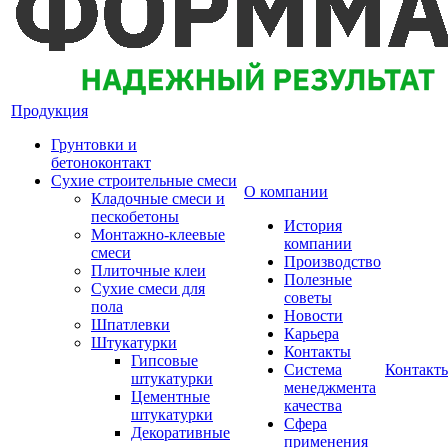
Продукция
Грунтовки и
бетоноконтакт
Сухие строительные смеси
О компании
Кладочные смеси и
пескобетоны
История
Монтажно-клеевые
компании
смеси
Производство
Плиточные клеи
Полезные
Сухие смеси для
советы
пола
Новости
Шпатлевки
Карьера
Штукатурки
Контакты
Гипсовые
Система
Контакт
штукатурки
менеджмента
Цементные
качества
штукатурки
Сфера
Декоративные
применения